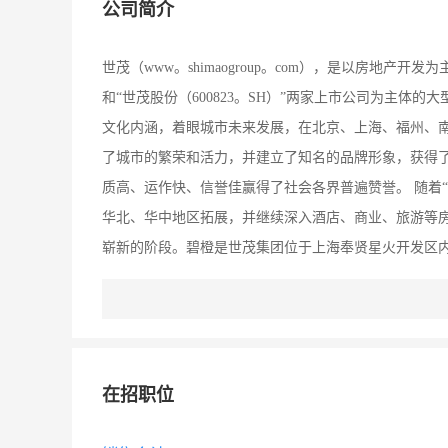
公司简介
世茂（www。shimaogroup。com），是以房地产
和“世茂股份（600823。SH）”两家上市公司为主体
文化内涵，着眼城市未来发展，在北京、上海、福州、
了城市的繁荣和活力，并建立了知名的品牌形象，获得
质高、运作快、信誉佳赢得了社会各界普遍赞誉。 随着
华北、华中地区拓展，并继续深入酒店、商业、旅游等
崭新的阶段。碧橙是世茂集团位于上海奉贤星火开发区内
位之优秀专业人士：更多招聘信息请登陆：www。shfxrc。
视频招聘网！
在招职位