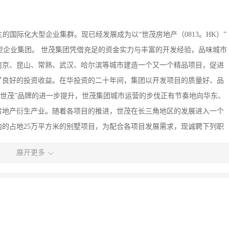
开发为主的国际化大型企业集群。现已经发展成为以“世茂房地产（0813。HK）”
的大型企业集团。 世茂集团凭借充足的资金实力与丰富的开发经验，品味城市
南京、昆山、常熟、武汉、哈尔滨等城市建造一个又一个精品项目，促进
了良好的投资收益。在华投资的二十年间，集团以开发项目的质量好、品
“世茂”品牌的进一步提升，世茂集团城市运营的步伐正有节奏地向华东、
房地产衍生产业。随着各项目的推进，世茂在长三角地区的发展进入一个
的占地25万平方米的别墅项目，为配合各项目发展需求，现诚聘下列职
com奉贤视频招聘网！ 更多招聘信息请登陆：www。shfxrc。com奉贤
展开更多