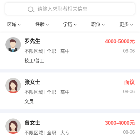
在校学生工作经验
本科
行政后勤
建筑装潢
确定
区域
经验
学历
职位
更多
三年以上工作经验
硕士
销售岗位
教师
罗先生
4000-5000元
四年以上工作经验
博士
文员
护士
08-06
不限区域
全职
高中
五年以上工作经验
财务会计
传单派发
技工/普工
十年以上工作经验
超市零售
促销导购
张女士
面议
网络IT
保健按摩
08-06
不限区域
全职
高中
文员
快递员
前台接待
收银员
技术员/工程师
曾女士
3000-4000元
08-06
水电/机修
部门经理
不限区域
全职
大专