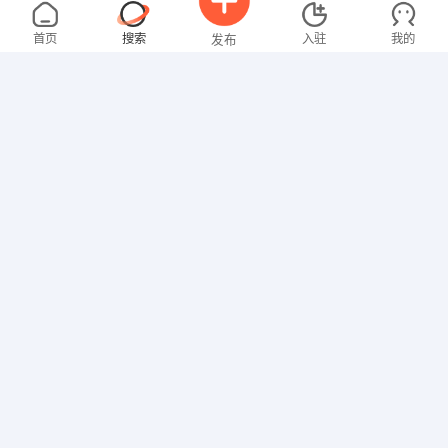
叶女士
4000-5000元
08-06
不限区域
全职
首页
搜索
入驻
我的
发布
技工/普工
马先生
4000-5000元
08-05
不限区域
全职
招聘信息
求职简历
其他职位
林先生
面议
08-02
不限区域
全职
技工/普工
聂女士
2000-3000元
08-01
不限区域
全职