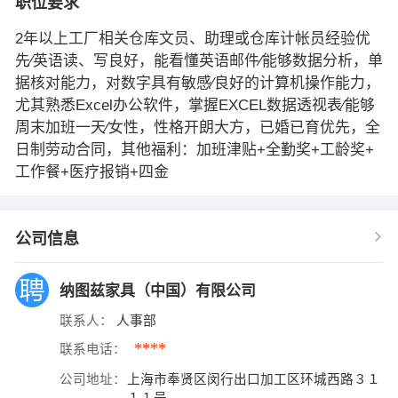
职位要求
2年以上工厂相关仓库文员、助理或仓库计帐员经验优
先∕英语读、写良好，能看懂英语邮件∕能够数据分析，单
据核对能力，对数字具有敏感∕良好的计算机操作能力，
尤其熟悉Excel办公软件，掌握EXCEL数据透视表∕能够
周末加班一天∕女性，性格开朗大方，已婚已育优先，全
日制劳动合同，其他福利：加班津贴+全勤奖+工龄奖+
工作餐+医疗报销+四金
公司信息
纳图兹家具（中国）有限公司
联系人：
人事部
****
联系电话：
公司地址：
上海市奉贤区闵行出口加工区环城西路３１
１１号